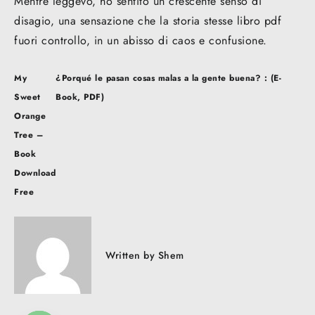
Mentre leggevo, ho sentito un crescente senso di
disagio, una sensazione che la storia stesse libro pdf
fuori controllo, in un abisso di caos e confusione.
Post
My
¿Porqué le pasan cosas malas a la gente buena? : (E-
navigation
Sweet
Book, PDF)
Orange
Tree –
Book
Download
Free
Written by
Shem