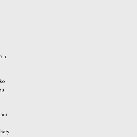
á a
ako
ou
lání
ohatý