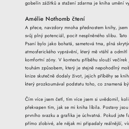
gobelín zážitků a stažení zdarma​ je kniha umění 
Amélie Nothomb čtení
A přece, navzdory mnoha přednostem knihy, jsem n
svůj plný potenciál, pocit nesplněného slibu. Tato 
Psaní bylo jako bohatá, sametová tma, plná skrytý
atmosferického vyprávění, který mě vtáhl a odmítl
komfortní zóny. V kontextu příběhu slouží večírek
touhám způsobem, který je stejně nepohodlný mob
knize skutečně dodaly život, jejich příběhy se knih
který prozkoumával podstatu toho, co znamená bý
Čím více jsem četl, tím více jsem si uvědomil, kol
překvapen tím, jak se mi kniha líbila. Postavy jso
prvního svazku a grafika je úchvatná. Pokud jste 
přímo zlobivé, ale nějak mi připadaly reálnější, v