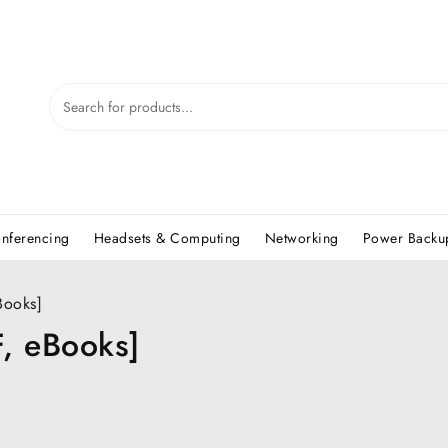
nferencing
Headsets & Computing
Networking
Power Backup
Books]
, eBooks]