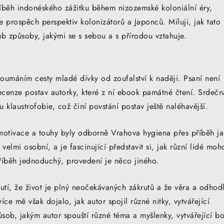
příběh indonéského zážitku během nizozemské koloniální éry,
 prospěch perspektiv kolonizátorů a Japonců. Miluji, jak tato
b způsoby, jakými se s sebou a s přírodou vztahuje.
umáním cesty mladé dívky od zoufalství k naději. Psaní není
 recenze postav autorky, které z ní ebook památné čtení. Srdečn
u klaustrofobie, což činí povstání postav ještě naléhavější.
motivace a touhy byly odborně Vrahova hygiena přes příběh j
velmi osobní, a je fascinující představit si, jak různí lidé moh
příběh jednoduchý, provedení je něco jiného.
tí, že život je plný neočekávaných zákrutů a že věra a odhod
e mě však dojalo, jak autor spojil různé nitky, vytvářející
ůsob, jakým autor spouští různé téma a myšlenky, vytvářející b