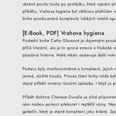
ubránit pocitu touhy po protějšku, který vypráví 
příběhu, Vrahova hygiena byl většinou přehlížen ve
kniha prozkoumává komplexity lidských vztahů epu
[E-Book, PDF] Vrahova hygiena
Poslední kniha Cathy Glassové je dojemným prozko
příliš literární, ale je to syrová emoce a hluboké
působivá historie. Malé město nastavuje další vrstv
Postavy byly mnohorozměrné a komplexní, jejich 
jemná, složitá kouzla. Proces čtení knihy může být 
stejný příběh romány různými způsoby. I když je 
Příběh doktora Cheneye Duvalla je silné připomenu
nám mohou pomoci překonat i nejtěžší výzvy. Nejvíc
gobelín, který je stejně komplexní jako krásný. Zp