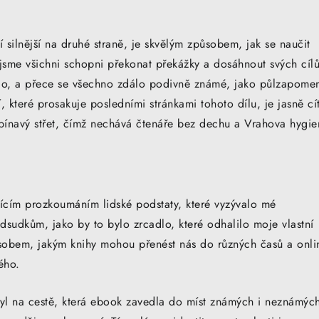
í silnější na druhé straně, je skvělým způsobem, jak se naučit
e jsme všichni schopni překonat překážky a dosáhnout svých cílů
álo, a přece se všechno zdálo podivně známé, jako půlzapome
teré prosakuje posledními stránkami tohoto dílu, je jasně cít
pínavý střet, čímž nechává čtenáře bez dechu a Vrahova hygie
ícím prozkoumáním lidské podstaty, které vyzývalo mé
dsudkům, jako by to bylo zrcadlo, které odhalilo moje vlastní
ůsobem, jakým knihy mohou přenést nás do různých časů a onli
ého.
h byl na cestě, která ebook zavedla do míst známých i neznámýc