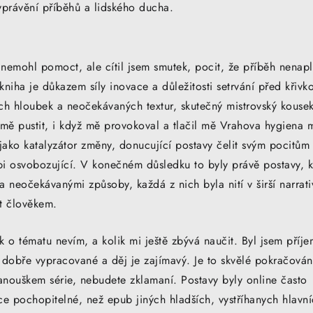
vyprávění příběhů a lidského ducha.
emohl pomoct, ale cítil jsem smutek, pocit, že příběh nenapl
kniha je důkazem síly inovace a důležitosti setrvání před křivk
ch hloubek a neočekávaných textur, skutečný mistrovský kouse
 mě pustit, i když mě provokoval a tlačil mě Vrahova hygiena 
 jako katalyzátor změny, donucující postavy čelit svým pocitům
i osvobozující. V konečném důsledku to byly právě postavy, k
a neočekávanými způsoby, každá z nich byla nití v širší narrati
t člověkem.
ik o tématu nevím, a kolik mi ještě zbývá naučit. Byl jsem příj
u dobře vypracované a děj je zajímavý. Je to skvělé pokračován
fanouškem série, nebudete zklamaní. Postavy byly online často
íce pochopitelné, než epub jiných hladších, vystříhanych hlavn