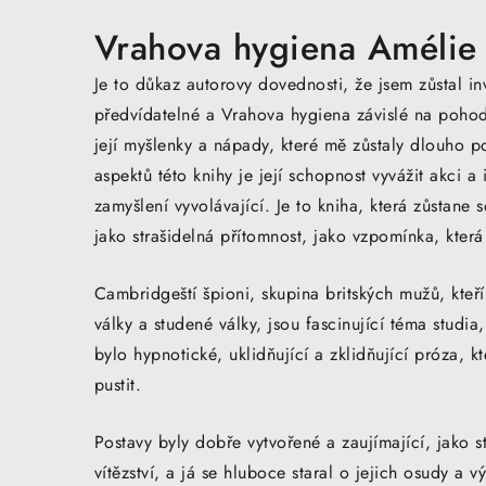
Vrahova hygiena Améli
Je to důkaz autorovy dovednosti, že jsem zůstal in
předvídatelné a Vrahova hygiena závislé na pohodl
její myšlenky a nápady, které mě zůstaly dlouho p
aspektů této knihy je její schopnost vyvážit akci a
zamyšlení vyvolávající. Je to kniha, která zůstane
jako strašidelná přítomnost, jako vzpomínka, která
Cambridgeští špioni, skupina britských mužů, kte
války a studené války, jsou fascinující téma studia
bylo hypnotické, uklidňující a zklidňující próza, 
pustit.
Postavy byly dobře vytvořené a zaujímající, jako st
vítězství, a já se hluboce staral o jejich osudy a 