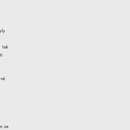
yly
, tak
ti
ové
ě
em se