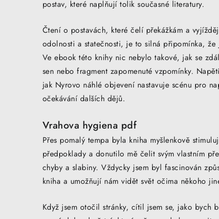
postav, které naplňují tolik současné literatury.
Čtení o postavách, které čelí překážkám a vyjížděj
odolnosti a statečnosti, je to silná připomínka, ž
Ve ebook této knihy nic nebylo takové, jak se zd
sen nebo fragment zapomenuté vzpomínky. Napětí, k
jak Nyrovo náhlé objevení nastavuje scénu pro na
očekávání dalších dějů.
Vrahova hygiena pdf
Přes pomalý tempa byla kniha myšlenkově stimuluj
předpoklady a donutilo mě čelit svým vlastním pře
chyby a slabiny. Vždycky jsem byl fascinován zp
kniha a umožňují nám vidět svět očima někoho jin
Když jsem otočil stránky, cítil jsem se, jako byc