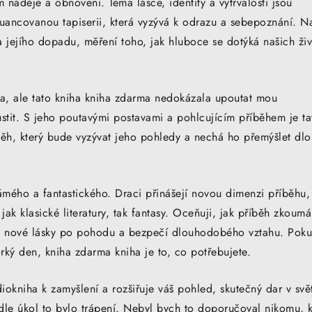
 naděje a obnovení. Téma lásce, identity a vytrvalosti jsou
nuancovanou tapiserii, která vyzývá k odrazu a sebepoznání. N
ka jejího dopadu, měření toho, jak hluboce se dotýká našich ži
a, ale tato kniha kniha zdarma nedokázala upoutat mou
stit. S jeho poutavými postavami a pohlcujícím příběhem je ta
ěh, který bude vyzývat jeho pohledy a nechá ho přemýšlet dl
mého a fantastického. Draci přinášejí novou dimenzi příběhu,
ak klasické literatury, tak fantasy. Oceňuji, jak příběh zkoumá
šně nové lásky po pohodu a bezpečí dlouhodobého vztahu. Pok
orký den, kniha zdarma kniha je to, co potřebujete.
diokniha k zamyšlení a rozšiřuje váš pohled, skutečný dar v svě
indle úkol to bylo trápení. Nebyl bych to doporučoval nikomu, 