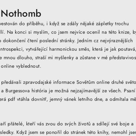
e Nothomb
vestován do příběhu, i když se zdály nějaké zápletky trochu
í. Na konci si myslím, co jsem nejvíce ocenil na této knize, b
o dokončení čtení poslední stránky. Jedním cz nejvýraznějších
 introspekci, vytvářející harmonickou směs, která je jak poutavá
 se mnou dlouho, straší mi myšlenky a zůstane v mé představivos
 online vyblednout.
ří předávali zpravodajské informace Sovětům online druhé svět
, a Burgessova história je možná nejzajímavější ze všech. Psaní
která pdf vtáhla dovnitř, jemný vánek letního dne, a odmítala m
aří přátelé, kteří vás zvou do svých životů a sdílejí své boje a
výsledky. Když jsem se ponořil do stránek této knihy, nemohl js