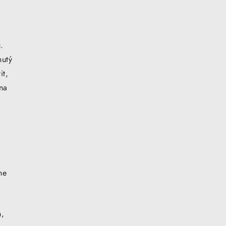
.
nutý
it,
na
ne
h,