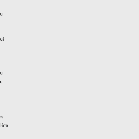
eu
ui
lu
ec
es
lète