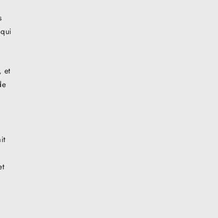
s
 qui
, et
de
it
et