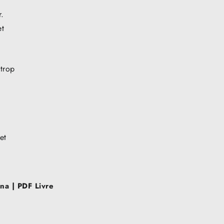
r.
et
 trop
et
una | PDF Livre