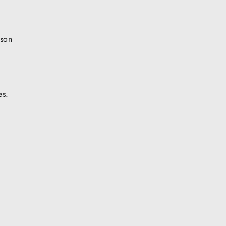
 son
es.