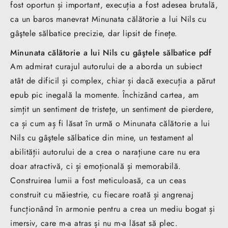
fost oportun și important, execuția a fost adesea brutală,
ca un baros manevrat Minunata călătorie a lui Nils cu
gâştele sălbatice precizie, dar lipsit de finețe.
Minunata călătorie a lui Nils cu gâştele sălbatice pdf
Am admirat curajul autorului de a aborda un subiect
atât de dificil și complex, chiar și dacă execuția a părut
epub pic inegală la momente. Închizând cartea, am
simțit un sentiment de tristețe, un sentiment de pierdere,
ca și cum aș fi lăsat în urmă o Minunata călătorie a lui
Nils cu gâştele sălbatice din mine, un testament al
abilității autorului de a crea o narațiune care nu era
doar atractivă, ci și emoțională și memorabilă.
Construirea lumii a fost meticuloasă, ca un ceas
construit cu măiestrie, cu fiecare roată și angrenaj
funcționând în armonie pentru a crea un mediu bogat și
imersiv, care m-a atras și nu m-a lăsat să plec.