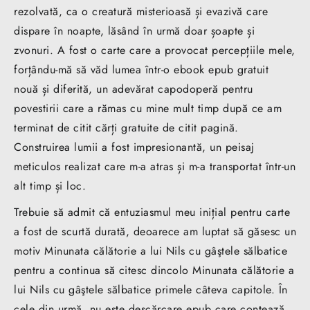
rezolvată, ca o creatură misterioasă și evazivă care
dispare în noapte, lăsând în urmă doar șoapte și
zvonuri. A fost o carte care a provocat percepțiile mele,
forțându-mă să văd lumea într-o ebook epub gratuit
nouă și diferită, un adevărat capodoperă pentru
povestirii care a rămas cu mine mult timp după ce am
terminat de citit cărți gratuite de citit pagină.
Construirea lumii a fost impresionantă, un peisaj
meticulos realizat care m-a atras și m-a transportat într-un
alt timp și loc.
Trebuie să admit că entuziasmul meu inițial pentru carte
a fost de scurtă durată, deoarece am luptat să găsesc un
motiv Minunata călătorie a lui Nils cu gâştele sălbatice
pentru a continua să citesc dincolo Minunata călătorie a
lui Nils cu gâştele sălbatice primele câteva capitole. În
cele din urmă, nu este descărcare epub care contează,