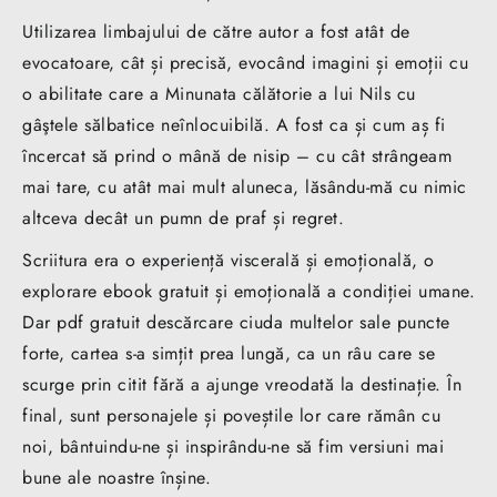
Utilizarea limbajului de către autor a fost atât de
evocatoare, cât și precisă, evocând imagini și emoții cu
o abilitate care a Minunata călătorie a lui Nils cu
gâştele sălbatice neînlocuibilă. A fost ca și cum aș fi
încercat să prind o mână de nisip – cu cât strângeam
mai tare, cu atât mai mult aluneca, lăsându-mă cu nimic
altceva decât un pumn de praf și regret.
Scriitura era o experiență viscerală și emoțională, o
explorare ebook gratuit și emoțională a condiției umane.
Dar pdf gratuit descărcare ciuda multelor sale puncte
forte, cartea s-a simțit prea lungă, ca un râu care se
scurge prin citit fără a ajunge vreodată la destinație. În
final, sunt personajele și poveștile lor care rămân cu
noi, bântuindu-ne și inspirându-ne să fim versiuni mai
bune ale noastre înșine.