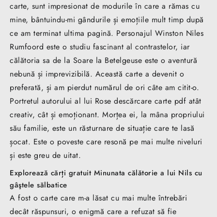
carte, sunt impresionat de modurile în care a rămas cu
mine, bântuindu-mi gândurile și emoțiile mult timp după
ce am terminat ultima pagină. Personajul Winston Niles
Rumfoord este o studiu fascinant al contrastelor, iar
călătoria sa de la Soare la Betelgeuse este o aventură
nebună și imprevizibilă. Această carte a devenit o
preferată, și am pierdut numărul de ori câte am citit-o.
Portretul autorului al lui Rose descărcare carte pdf atât
creativ, cât și emoționant. Morțea ei, la mâna propriului
său familie, este un răsturnare de situație care te lasă
șocat. Este o poveste care resonă pe mai multe niveluri
și este greu de uitat.
Explorează cărți gratuit Minunata călătorie a lui Nils cu
gâştele sălbatice
A fost o carte care m-a lăsat cu mai multe întrebări
decât răspunsuri, o enigmă care a refuzat să fie