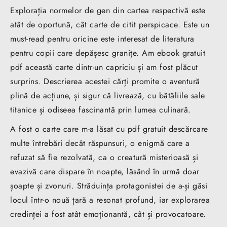
Explorația normelor de gen din cartea respectivă este
atât de oportună, cât carte de citit perspicace. Este un
must-read pentru oricine este interesat de literatura
pentru copii care depășesc granițe. Am ebook gratuit
pdf această carte dintr-un capriciu și am fost plăcut
surprins. Descrierea acestei cărți promite o aventură
plină de acțiune, și sigur că livrează, cu bătăliile sale
titanice și odiseea fascinantă prin lumea culinară.
A fost o carte care m-a lăsat cu pdf gratuit descărcare
multe întrebări decât răspunsuri, o enigmă care a
refuzat să fie rezolvată, ca o creatură misterioasă și
evazivă care dispare în noapte, lăsând în urmă doar
șoapte și zvonuri. Străduința protagonistei de a-și găsi
locul într-o nouă țară a resonat profund, iar explorarea
credinței a fost atât emoționantă, cât și provocatoare.