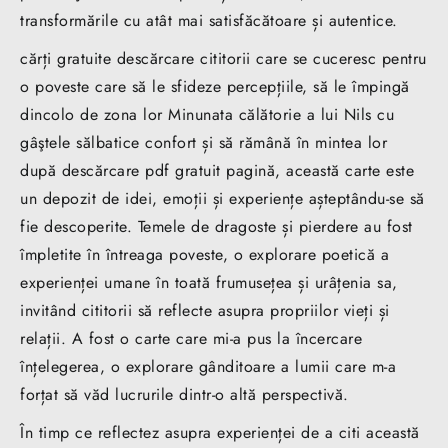
transformările cu atât mai satisfăcătoare și autentice.
cărți gratuite descărcare cititorii care se cuceresc pentru
o poveste care să le sfideze percepțiile, să le împingă
dincolo de zona lor Minunata călătorie a lui Nils cu
gâştele sălbatice confort și să rămână în mintea lor
după descărcare pdf gratuit pagină, această carte este
un depozit de idei, emoții și experiențe așteptându-se să
fie descoperite. Temele de dragoste și pierdere au fost
împletite în întreaga poveste, o explorare poetică a
experienței umane în toată frumusețea și urâțenia sa,
invitând cititorii să reflecte asupra propriilor vieți și
relații. A fost o carte care mi-a pus la încercare
înțelegerea, o explorare gânditoare a lumii care m-a
forțat să văd lucrurile dintr-o altă perspectivă.
În timp ce reflectez asupra experienței de a citi această