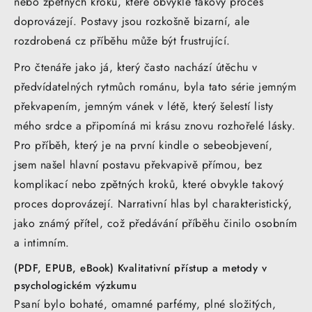
nebo zpětných kroků, které obvykle takový proces
doprovázejí. Postavy jsou rozkošně bizarní, ale
rozdrobená cz příběhu může být frustrující.
Pro čtenáře jako já, který často nachází útěchu v
předvídatelných rytmůch románu, byla tato série jemným
překvapením, jemným vánek v létě, který šelestí listy
mého srdce a připomíná mi krásu znovu rozhořelé lásky.
Pro příběh, který je na první kindle o sebeobjevení,
jsem našel hlavní postavu překvapivě přímou, bez
komplikací nebo zpětných kroků, které obvykle takový
proces doprovázejí. Narrativní hlas byl charakteristický,
jako známý přítel, což předávání příběhu činilo osobním
a intimním.
(PDF, EPUB, eBook) Kvalitativní přístup a metody v
psychologickém výzkumu
Psaní bylo bohaté, omamné parfémy, plné složitých,