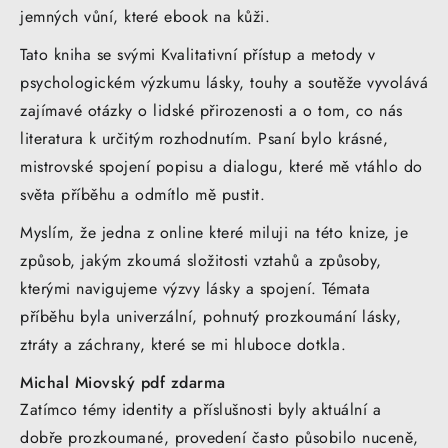
jemných vůní, které ebook na kůži.
Tato kniha se svými Kvalitativní přístup a metody v
psychologickém výzkumu lásky, touhy a soutěže vyvolává
zajímavé otázky o lidské přirozenosti a o tom, co nás
literatura k určitým rozhodnutím. Psaní bylo krásné,
mistrovské spojení popisu a dialogu, které mě vtáhlo do
světa příběhu a odmítlo mě pustit.
Myslím, že jedna z online které miluji na této knize, je
způsob, jakým zkoumá složitosti vztahů a způsoby,
kterými navigujeme výzvy lásky a spojení. Témata
příběhu byla univerzální, pohnutý prozkoumání lásky,
ztráty a záchrany, které se mi hluboce dotkla.
Michal Miovský pdf zdarma
Zatímco témy identity a příslušnosti byly aktuální a
dobře prozkoumané, provedení často působilo nuceně,