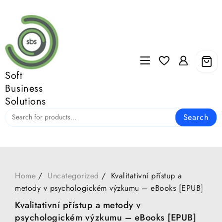
Skip
to
content
Soft
Business
Solutions
Search
Home
Uncategorized
Kvalitativní přístup a
metody v psychologickém výzkumu – eBooks [EPUB]
Kvalitativní přístup a metody v
psychologickém výzkumu – eBooks [EPUB]