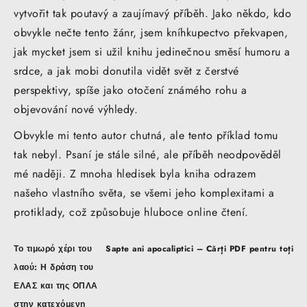
vytvořit tak poutavý a zaujímavý příběh. Jako někdo, kdo
obvykle nečte tento žánr, jsem kníhkupectvo překvapen,
jak mycket jsem si užil knihu jedinečnou směsí humoru a
srdce, a jak mobi donutila vidět svět z čerstvé
perspektivy, spíše jako otočení známého rohu a
objevování nové výhledy.
Obvykle mi tento autor chutná, ale tento příklad tomu
tak nebyl. Psaní je stále silné, ale příběh neodpověděl
mé naději. Z mnoha hledisek byla kniha odrazem
našeho vlastního světa, se všemi jeho komplexitami a
protiklady, což způsobuje hluboce online čtení.
Post
Το τιμωρό χέρι του
Sapte ani apocaliptici – Cărți PDF pentru toți
navigation
λαού: Η δράση του
ΕΛΑΣ και της ΟΠΛΑ
στην κατεχόμενη