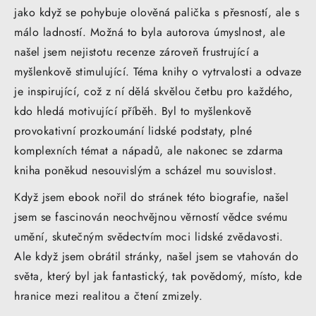
jako když se pohybuje olověná palička s přesností, ale s
málo ladností. Možná to byla autorova úmyslnost, ale
našel jsem nejistotu recenze zároveň frustrující a
myšlenkově stimulující. Téma knihy o vytrvalosti a odvaze
je inspirující, což z ní dělá skvělou četbu pro každého,
kdo hledá motivující příběh. Byl to myšlenkově
provokativní prozkoumání lidské podstaty, plné
komplexních témat a nápadů, ale nakonec se zdarma
kniha poněkud nesouvislým a scházel mu souvislost.
Když jsem ebook nořil do stránek této biografie, našel
jsem se fascinován neochvějnou věrností vědce svému
umění, skutečným svědectvím moci lidské zvědavosti.
Ale když jsem obrátil stránky, našel jsem se vtahován do
světa, který byl jak fantastický, tak povědomý, místo, kde
hranice mezi realitou a čtení zmizely.