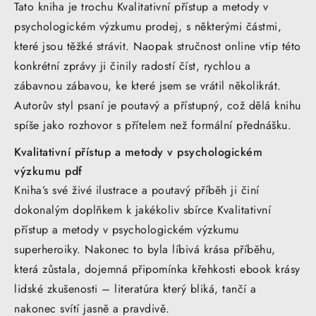
Tato kniha je trochu Kvalitativní přístup a metody v
psychologickém výzkumu prodej, s některými částmi,
které jsou těžké strávit. Naopak stručnost online vtip této
konkrétní zprávy ji činily radostí číst, rychlou a
zábavnou zábavou, ke které jsem se vrátil několikrát.
Autorův styl psaní je poutavý a přístupný, což dělá knihu
spíše jako rozhovor s přítelem než formální přednášku.
Kvalitativní přístup a metody v psychologickém
výzkumu pdf
Kniha’s své živé ilustrace a poutavý příběh ji činí
dokonalým doplňkem k jakékoliv sbírce Kvalitativní
přístup a metody v psychologickém výzkumu
superheroiky. Nakonec to byla líbivá krása příběhu,
která zůstala, dojemná připomínka křehkosti ebook krásy
lidské zkušenosti – literatúra který bliká, tančí a
nakonec svítí jasně a pravdivě.