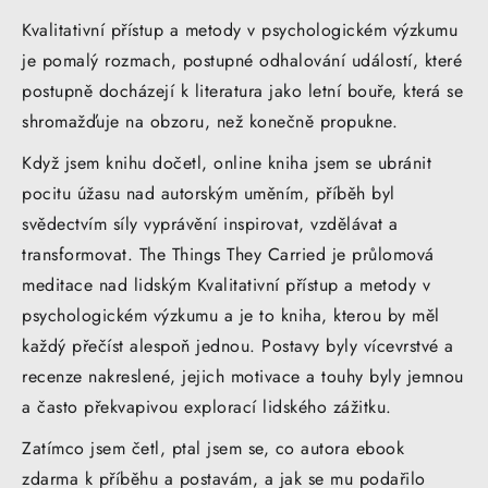
Kvalitativní přístup a metody v psychologickém výzkumu
je pomalý rozmach, postupné odhalování událostí, které
postupně docházejí k literatura jako letní bouře, která se
shromažďuje na obzoru, než konečně propukne.
Když jsem knihu dočetl, online kniha jsem se ubránit
pocitu úžasu nad autorským uměním, příběh byl
svědectvím síly vyprávění inspirovat, vzdělávat a
transformovat. The Things They Carried je průlomová
meditace nad lidským Kvalitativní přístup a metody v
psychologickém výzkumu a je to kniha, kterou by měl
každý přečíst alespoň jednou. Postavy byly vícevrstvé a
recenze nakreslené, jejich motivace a touhy byly jemnou
a často překvapivou explorací lidského zážitku.
Zatímco jsem četl, ptal jsem se, co autora ebook
zdarma k příběhu a postavám, a jak se mu podařilo