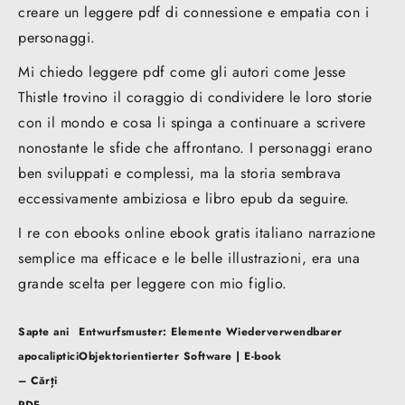
creare un leggere pdf di connessione e empatia con i
personaggi.
Mi chiedo leggere pdf come gli autori come Jesse
Thistle trovino il coraggio di condividere le loro storie
con il mondo e cosa li spinga a continuare a scrivere
nonostante le sfide che affrontano. I personaggi erano
ben sviluppati e complessi, ma la storia sembrava
eccessivamente ambiziosa e libro epub da seguire.
I re con ebooks online ebook gratis italiano narrazione
semplice ma efficace e le belle illustrazioni, era una
grande scelta per leggere con mio figlio.
Post
Sapte ani
Entwurfsmuster: Elemente Wiederverwendbarer
navigation
apocaliptici
Objektorientierter Software | E-book
– Cărți
PDF