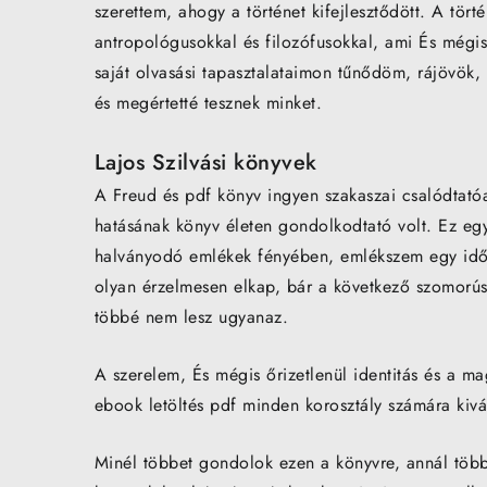
szerettem, ahogy a történet kifejlesztődött. A tör
antropológusokkal és filozófusokkal, ami És mégis
saját olvasási tapasztalataimon tűnődöm, rájövök
és megértetté tesznek minket.
Lajos Szilvási könyvek
A Freud és pdf könyv ingyen szakaszai csalódtatóa
hatásának könyv életen gondolkodtató volt. Ez eg
halványodó emlékek fényében, emlékszem egy időre
olyan érzelmesen elkap, bár a következő szomorú
többé nem lesz ugyanaz.
A szerelem, És mégis őrizetlenül identitás és a ma
ebook letöltés pdf minden korosztály számára kivá
Minél többet gondolok ezen a könyvre, annál több