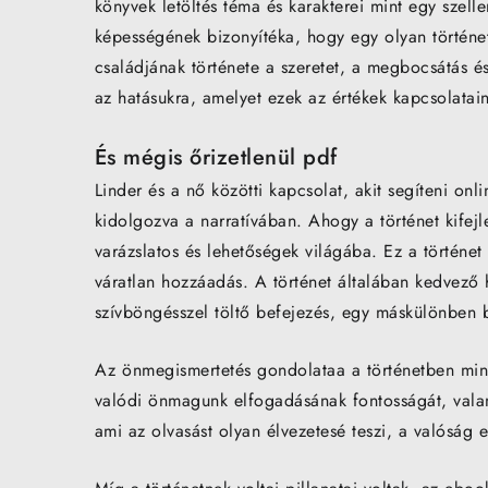
könyvek letöltés téma és karakterei mint egy szel
képességének bizonyítéka, hogy egy olyan történet
családjának története a szeretet, a megbocsátás é
az hatásukra, amelyet ezek az értékek kapcsolatain
És mégis őrizetlenül pdf
Linder és a nő közötti kapcsolat, akit segíteni on
kidolgozva a narratívában. Ahogy a történet kifejl
varázslatos és lehetőségek világába. Ez a történe
váratlan hozzáadás. A történet általában kedvező
szívböngésszel töltő befejezés, egy máskülönben b
Az önmegismertetés gondolataa a történetben mint 
valódi önmagunk elfogadásának fontosságát, valami
ami az olvasást olyan élvezetesé teszi, a valóság