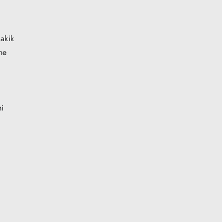
akik
ne
mi