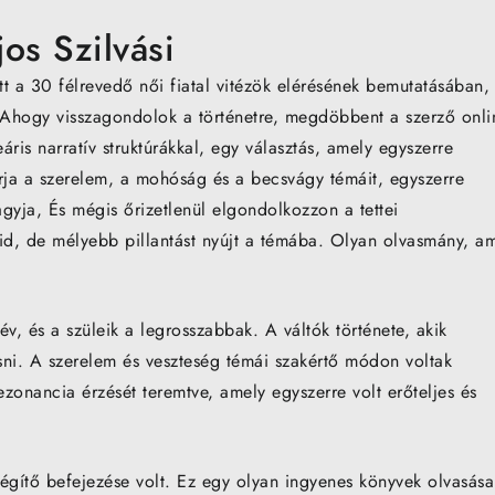
jos Szilvási
t a 30 félrevedő női fiatal vitézök elérésének bemutatásában, 
. Ahogy visszagondolok a történetre, megdöbbent a szerző onli
ris narratív struktúrákkal, egy választás, amely egyszerre
árja a szerelem, a mohóság és a becsvágy témáit, egyszerre
gyja, És mégis őrizetlenül elgondolkozzon a tettei
id, de mélyebb pillantást nyújt a témába. Olyan olvasmány, a
év, és a szüleik a legrosszabbak. A váltók története, akik
asni. A szerelem és veszteség témái szakértő módon voltak
zonancia érzését teremtve, amely egyszerre volt erőteljes és
légítő befejezése volt. Ez egy olyan ingyenes könyvek olvasása