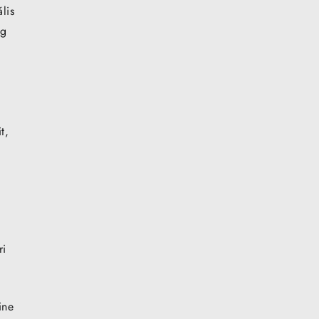
lis
ég
t,
ri
ine