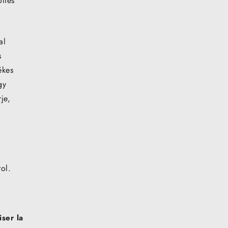
ltés
al
s
ékes
gy
je,
a
ol.
ser la