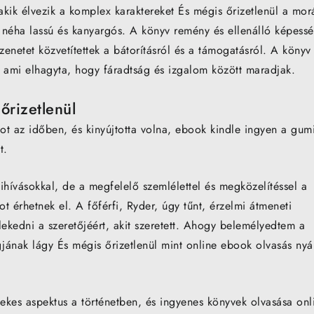
kik élvezik a komplex karaktereket És mégis őrizetlenül a morá
 néha lassú és kanyargós. A könyv remény és ellenálló képess
üzenetet közvetítettek a bátorításról és a támogatásról. A könyv
 ami elhagyta, hogy fáradtság és izgalom között maradjak.
őrizetlenül
ot az időben, és kinyújtotta volna, ebook kindle ingyen a gumi
t.
ihívásokkal, de a megfelelő szemlélettel és megközelítéssel a
t érhetnek el. A főférfi, Ryder, úgy tűnt, érzelmi átmeneti
ekedni a szeretőjéért, akit szeretett. Ahogy belemélyedtem a
ának lágy És mégis őrizetlenül mint online ebook olvasás nyá
ekes aspektus a történetben, és ingyenes könyvek olvasása onl