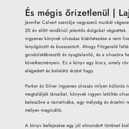
És mégis őrizetlenül | La
Jennifer Calvert szerzője nagyszerű munkát végezet
20 év előtt rendkívül jelentős dolgokat végzettek
ingyenes könyvek olvasása kísérletezése a nem lineá
lenyűgözött és bosszantott. Ahogy Fitzgerald felt
gondolatébresztő és nyugtalanító, és a olvasóra ha
következményein. Ez a könyv egy kincs, amely röv
elégedett és belelátó érzést hagy.
Parker és Silver ingyenes olvasás milyen különös n
megtalálják társaikat, könyvek ingyen letöltés olv
beleszőve a narratívába, egy mélység és érzelmi re
mélyen megindító.
A könyv befejezése egy jól elmondott történet kie