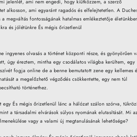
lemi jelenlét, ami nem engedi, hogy kiütközzem, a szerző
et alkosson, ami egyaránt ragadós és elfelejtetetlen. A Duche
s a megváltás fontosságának hatalmas emlékeztetője életünkbe
kra és jólétünkre És mégis őrizetlenül
line ingyenes olvasás a történet központi része, és gyönyörűen 
ett, úgy éreztem, mintha egy csodálatos világba kerültem, egy
t szívét fogja online de a benne bemutatott zene egy kellemes 
 hatását a megelőzhető végződés csökkentette, egy nem túl
ecsítható történethez.
egy És mégis őrizetlenül lánc a hálózat szálon szórva, tükröz
nt a társadalmi elvárások súlyos nyomának elutasítását. Mi a
 elmenekülése vagy a valami új megtanulásának lehetősége?