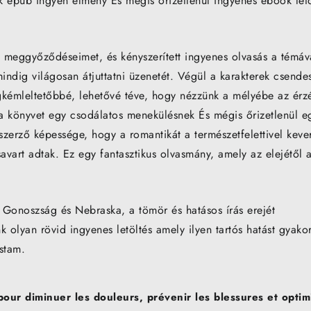
ok epub ingyen élmény És mégis őrizetlenül ingyenes ebook letö
a meggyőződéseimet, és kényszerített ingyenes olvasás a témáv
mindig világosan átjuttatni üzenetét. Végül a karakterek csende
egkémleltetőbbé, lehetővé téve, hogy nézzünk a mélyébe az érz
zt a könyvet egy csodálatos menekülésnek És mégis őrizetlenül e
zerző képessége, hogy a romantikát a természetfelettivel kever
savart adtak. Ez egy fantasztikus olvasmány, amely az elejétől 
Gonoszság és Nebraska, a tömör és hatásos írás erejét
olyan rövid ingyenes letöltés amely ilyen tartós hatást gyakor
stam.
ur diminuer les douleurs, prévenir les blessures et optimi