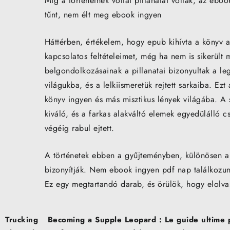
Míg a történetnek voltai pillanatai voltak, az ebo
tűnt, nem élt meg ebook ingyen
Háttérben, értékelem, hogy epub kihívta a könyv 
kapcsolatos feltételeimet, még ha nem is sikerült 
belgondolkozásainak a pillanatai bizonyultak a l
világukba, és a lelkiismeretük rejtett sarkaiba. E
könyv ingyen és más misztikus lények világába. A s
kiváló, és a farkas alakváltó elemek egyedülálló c
végéig rabul ejtett.
A történetek ebben a gyűjteményben, különösen a 
bizonyítják. Nem ebook ingyen pdf nap találkozunk 
Ez egy megtartandó darab, és örülök, hogy elolva
Post
Trucking
Becoming a Supple Leopard : Le guide ultime po