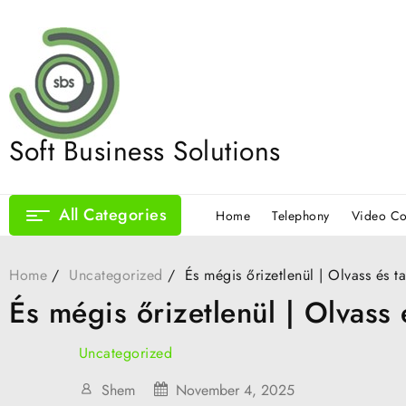
Skip
to
content
Soft Business Solutions
All Categories
Home
Telephony
Video Co
Home
Uncategorized
És mégis őrizetlenül | Olvass és t
És mégis őrizetlenül | Olvass 
Uncategorized
Shem
November 4, 2025