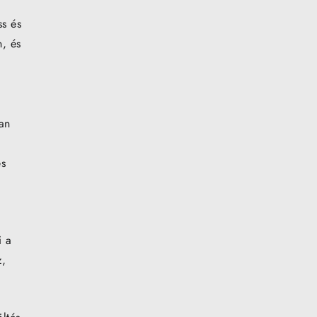
ss és
n, és
van
és
i a
z,