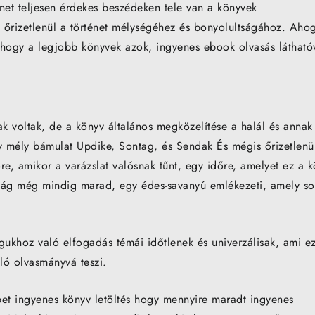
ténet teljesen érdekes beszédeken tele van a könyvek
 őrizetlenül a történet mélységéhez és bonyolultságához. Aho
, hogy a legjobb könyvek azok, ingyenes ebook olvasás látható
k voltak, de a könyv általános megközelítése a halál és annak
y mély bámulat Updike, Sontag, és Sendak És mégis őrizetlenü
, amikor a varázslat valósnak tűnt, egy időre, amelyet ez a 
ság még mindig marad, egy édes-savanyú emlékezeti, amely s
gukhoz való elfogadás témái időtlenek és univerzálisak, ami ez
ló olvasmányvá teszi.
et ingyenes könyv letöltés hogy mennyire maradt ingyenes