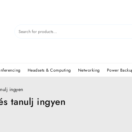
nferencing
Headsets & Computing
Networking
Power Backup
anulj ingyen
és tanulj ingyen