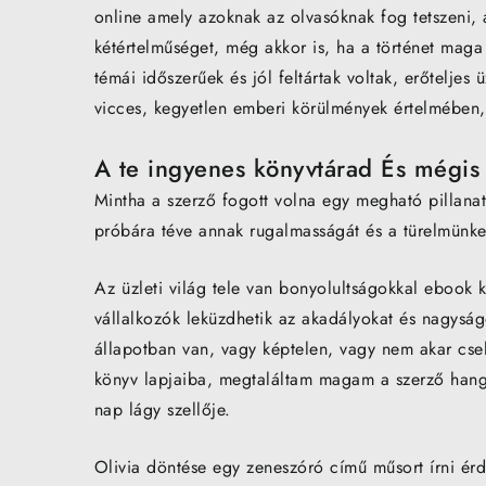
online amely azoknak az olvasóknak fog tetszeni, a
kétértelműséget, még akkor is, ha a történet maga
témái időszerűek és jól feltártak voltak, erőteljes 
vicces, kegyetlen emberi körülmények értelmében,
A te ingyenes könyvtárad És mégis 
Mintha a szerző fogott volna egy megható pillanat
próbára téve annak rugalmasságát és a türelmünke
Az üzleti világ tele van bonyolultságokkal ebook k
vállalkozók leküzdhetik az akadályokat és nagyságo
állapotban van, vagy képtelen, vagy nem akar csel
könyv lapjaiba, megtaláltam magam a szerző hangj
nap lágy szellője.
Olivia döntése egy zeneszóró című műsort írni érd